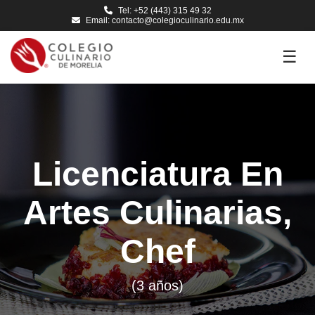
Tel: +52 (443) 315 49 32
Email: contacto@colegioculinario.edu.mx
☰
Licenciatura En
Artes Culinarias,
Chef
(3 años)